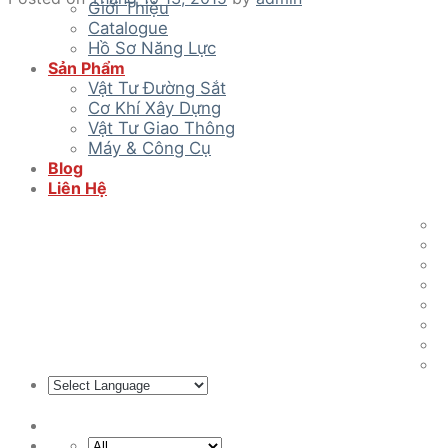
Giới Thiệu
Catalogue
Hồ Sơ Năng Lực
Sản Phẩm
Vật Tư Đường Sắt
Cơ Khí Xây Dựng
Vật Tư Giao Thông
Máy & Công Cụ
Blog
Liên Hệ