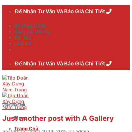
Skip
Tôi Để Nhận Tư Vấn Và Báo Giá Chi Tiết
to
content
Về Chúng Tôi
Các Loại Vật Tư
Tin Tức
Liên Hệ
Tôi Để Nhận Tư Vấn Và Báo Giá Chi Tiết
Uncategorized
Just another post with A Gallery
Menu
Trang Chủ
Posted on
Tháng 10 13, 2015
by
admin