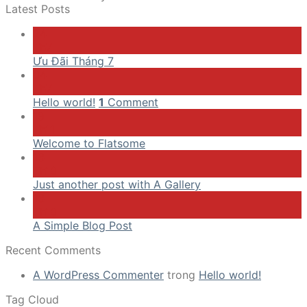
Latest Posts
24
Th7
Ưu Đãi Tháng 7
04
Th7
Hello world!
1
Comment
19
Th11
Welcome to Flatsome
13
Th10
Just another post with A Gallery
13
Th10
A Simple Blog Post
Recent Comments
A WordPress Commenter
trong
Hello world!
Tag Cloud